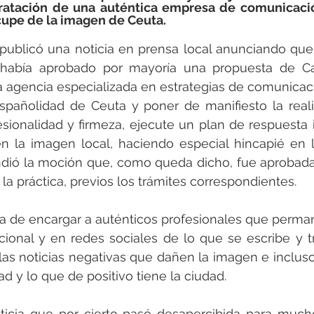
ratación de una auténtica empresa de comunicación
ocupe de la imagen de Ceuta.
ublicó una noticia en prensa local anunciando que 
abía aprobado por mayoría una propuesta de Cab
 agencia especializada en estrategias de comunicaci
spañolidad de Ceuta y poner de manifiesto la reali
sionalidad y firmeza, ejecute un plan de respuesta 
 la imagen local, haciendo especial hincapié en la
ió la moción que, como queda dicho, fue aprobada 
a la práctica, previos los trámites correspondientes.
rata de encargar a auténticos profesionales que perma
cional y en redes sociales de lo que se escribe y t
 las noticias negativas que dañen la imagen e incluso
d y lo que de positivo tiene la ciudad.
ticia que por cierto pasó desapercibida para mucho