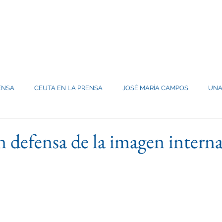
CIÓN INTERSERVICIOS
S
GABINETE DE IMAGEN
PUBLICACIONES
ACTIVIDADES Y PR
ENSA
CEUTA EN LA PRENSA
JOSÉ MARÍA CAMPOS
UNA
n defensa de la imagen intern