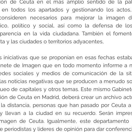
ón de Ceuta en el más amplio sentido de la pal
 en todos los apartados y gestionando los actos,
consideren necesarios para mejorar la imagen d
co, político y social, así como la defensa de los 
sparencia en la vida ciudadana. También el foment
a y las ciudades o territorios adyacentes,
s iniciativas que se proponían en esas fechas estaba
inete de Imagen que en todo momento informe a niv
redes sociales y medios de comunicación de la situ
as noticias negativas que se producen a menudo sob
ueo de capitales y otros temas. Este mismo Gabinet
ón de Ceuta en Madrid, deberá crear un archivo actu
la distancia, personas que han pasado por Ceuta a 
l y llevan a la ciudad en su recuerdo. Serán impres
 imagen de Ceuta. Igualmente, este departamento ge
de periodistas y líderes de opinión para dar conferenci