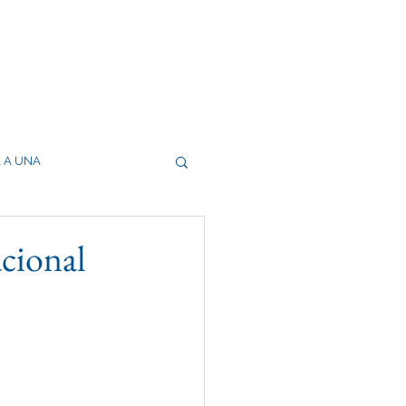
 CEUTA
ENSA
AYUDAS A LA FUNDACIÓN
CONTACTO
 A UNA
acional