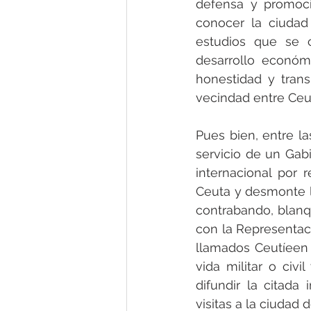
defensa y promoci
conocer la ciudad
estudios que se 
desarrollo económi
honestidad y tran
vecindad entre Ceut
Pues bien, entre la
servicio de un Gab
internacional por 
Ceuta y desmonte l
contrabando, blanq
con la Representaci
llamados Ceutíeen 
vida militar o civi
difundir la citada
visitas a la ciudad 