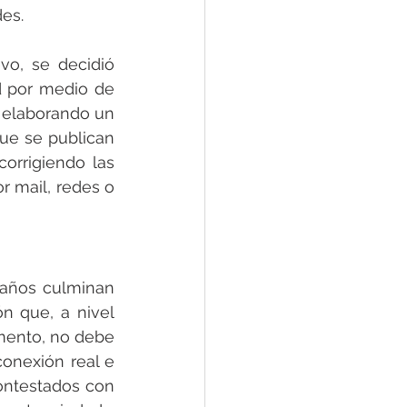
des.
vo, se decidió 
 por medio de 
elaborando un 
ue se publican 
orrigiendo las 
r mail, redes o 
 años culminan 
 que, a nivel 
mento, no debe 
nexión real e 
ntestados con 