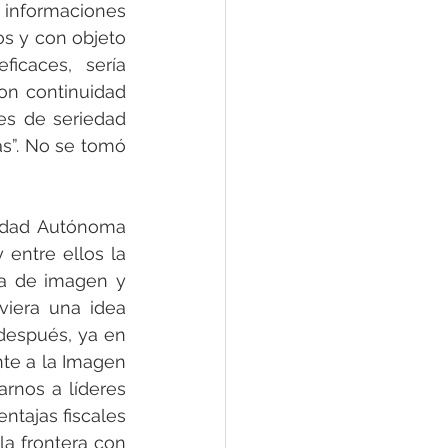
formaciones 
s y con objeto 
caces, sería 
n continuidad 
es de seriedad 
”. No se tomó 
udad Autónoma 
entre ellos la 
a de imagen y 
iera una idea 
después, ya en 
nte a la Imagen 
rnos a líderes 
ntajas fiscales 
a frontera con 