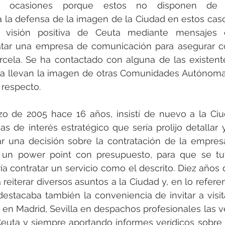
n ocasiones porque estos no disponen de in
ra la defensa de la imagen de la Ciudad en estos caso
visión positiva de Ceuta mediante mensajes efi
atar una empresa de comunicación para asegurar co
rcela. Se ha contactado con alguna de las existent
a llevan la imagen de otras Comunidades Autónomas
 respecto.
zo de 2005 hace 16 años, insistí de nuevo a la Ci
s de interés estratégico que sería prolijo detallar y 
r una decisión sobre la contratación de la empres
un power point con presupuesto, para que se tuv
ía contratar un servicio como el descrito. Diez años 
 reiterar diversos asuntos a la Ciudad y, en lo refere
destacaba también la conveniencia de invitar a visita
r en Madrid, Sevilla en despachos profesionales las ve
euta y siempre aportando informes verídicos sobre l