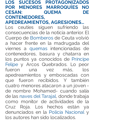
LOS SUCESOS PROTAGONIZADOS 
POR MENORES MARROQUÍES NO 
CESAN: QUEMA DE 
CONTENEDORES, 
APEDREAMIENTOS, AGRESIONES… 
Los ceutíes siguen sufriendo las 
consecuencias de la noticia anterior. El 
Cuerpo de 
Bomberos
 de Ceuta volvió 
a hacer frente en la madrugada del 
viernes a 
quemas
 intencionadas de 
contenedores, basura y chatarra en 
los puntos ya conocidos de 
Príncipe 
Felipe
 y Arcos Quebrados. Lo peor 
fueron una vez más, los 
apedreamientos y emboscadas con 
que fueron recibidos. Y también 
cuatro menores atacaron a un joven -
de nombre Mohamed- cuando salía 
de las 
naves del Tarajal
, donde trabaja 
como monitor de actividades de la 
Cruz Roja. Los hechos están ya 
denunciados en la 
Policía Nacional
 y 
los autores han sido localizados.