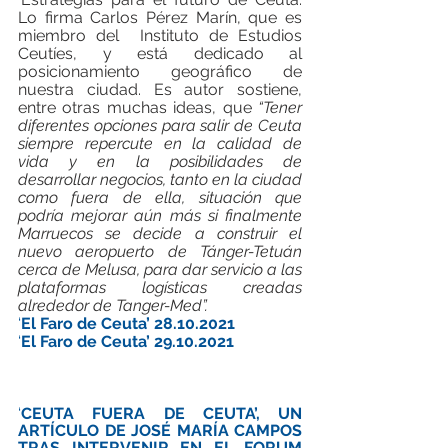
Lo firma Carlos Pérez Marín, que es 
miembro del  Instituto de Estudios 
Ceutíes, y está dedicado al 
posicionamiento geográfico de 
nuestra ciudad. Es autor sostiene, 
entre otras muchas ideas, que 
“Tener 
diferentes opciones para salir de Ceuta 
siempre repercute en la calidad de 
vida y en la posibilidades de 
desarrollar negocios, tanto en la ciudad 
como fuera de ella, situación que 
podría mejorar aún más si finalmente 
Marruecos se decide a construir el 
nuevo aeropuerto de Tánger-Tetuán 
cerca de Melusa, para dar servicio a las 
plataformas logísticas creadas 
alrededor de Tanger-Med”.
‘
El Faro de Ceuta’ 28.10.2021
‘
El Faro de Ceuta’ 29.10.2021
‘
CEUTA FUERA DE CEUTA’, UN 
ARTÍCULO DE JOSÉ MARÍA CAMPOS 
TRAS INTERVENIR EN EL FORUM 