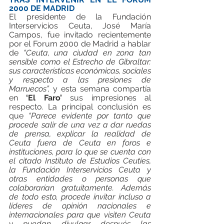
2000 DE MADRID
El presidente de la Fundación 
Interservicios Ceuta, José María 
Campos, fue invitado recientemente 
por el Forum 2000 de Madrid a hablar 
de 
“Ceuta, una ciudad en zona tan 
sensible como el Estrecho de Gibraltar: 
sus características económicas, sociales 
y respecto a las presiones de 
Marruecos”,
 y esta semana compartía 
en 
‘El Faro’
 sus impresiones al 
respecto. La principal conclusión es 
que 
“Parece evidente por tanto que 
procede salir de una vez a dar ruedas 
de prensa, explicar la realidad de 
Ceuta fuera de Ceuta en foros e 
instituciones, para lo que se cuenta con 
el citado Instituto de Estudios Ceutíes, 
la Fundación Interservicios Ceuta y 
otras entidades o personas que 
colaborarían gratuitamente. Además 
de todo esto, procede invitar incluso a 
líderes de opinión nacionales e 
internacionales para que visiten Ceuta 
y puedan divulgar después las 