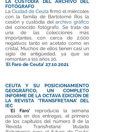
LA CUSTODIA DEL ARCHIVO DEL 
FOTÓGRAFO
La 
Ciudad de Ceuta
 firmó el miércoles 
con la familia de Bartolomé Ros la 
cesión y custodia del 
archivo gráfico
del conocido fotógrafo. Se trata de 
una de las colecciones más 
importantes, con cerca de 2.000 
negativos tanto en acetato como en 
cristal. Muchos de ellos tienen casi un 
siglo de antigüedad, ya que se 
remontan a los años 20. 
‘
El Faro de Ceuta’ 27.10.2021
CEUTA Y SU POSICIONAMIENTO 
GEOGRÁFICO, UN COMPLETO 
INFORME DE LA OCTAVA EDICIÓN DE 
LA REVISTA ‘TRANSFRETANA’ DEL 
IEC
 ‘
El Faro’
 reproducía la semana 
pasada en dos entregas, el primero 
de los capítulos del número 8 de la 
‘Revista Transfretana’ titulada 
‘Estrategias para el futuro de Ceuta’. 