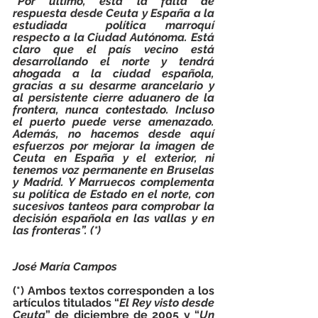
“Por último, está la falta de 
respuesta desde Ceuta y España a la 
estudiada  política marroquí 
respecto a la Ciudad Autónoma. Está 
claro que el país vecino está 
desarrollando el norte y tendrá 
ahogada a la ciudad española, 
gracias a su desarme arancelario y 
al persistente cierre aduanero de la 
frontera, nunca contestado. Incluso 
el puerto puede verse amenazado. 
Además, no hacemos desde aquí 
esfuerzos por mejorar la imagen de 
Ceuta en España y el exterior, ni 
tenemos voz permanente en Bruselas 
y Madrid. Y Marruecos complementa 
su política de Estado en el norte, con 
sucesivos tanteos para comprobar la 
decisión española en las vallas y en 
las fronteras”. (*)
José María Campos
(*) Ambos textos corresponden a los 
artículos titulados “
El Rey visto desde 
Ceuta
” de diciembre de 2005 y “
Un 