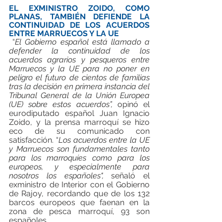
EL EXMINISTRO ZOIDO, COMO 
PLANAS, TAMBIÉN DEFIENDE LA 
CONTINUIDAD DE LOS ACUERDOS 
ENTRE MARRUECOS Y LA UE
 “
El Gobierno español está llamado a 
defender la continuidad de los 
acuerdos agrarios y pesqueros entre 
Marruecos y la UE para no poner en 
peligro el futuro de cientos de familias 
tras la decisión en primera instancia del 
Tribunal General de la Unión Europea 
(UE) sobre estos acuerdos”, 
opinó el 
eurodiputado español Juan Ignacio 
Zoido, y la prensa marroquí se hizo 
eco de su comunicado con 
satisfacción. “
Los acuerdos entre la UE 
y Marruecos son fundamentales tanto 
para los marroquíes como para los 
europeos, y especialmente para 
nosotros los españoles",
 señaló el 
exministro de Interior con el Gobierno 
de Rajoy, recordando que de los 132 
barcos europeos que faenan en la 
zona de pesca marroquí, 93 son 
españoles. 