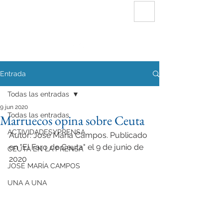
FUNDACIÓN
INTERSERVICIOS CEUTA
Entrada
Todas las entradas
9 jun 2020
Todas las entradas
Marruecos opina sobre Ceuta
ACTIVIDADESYPRENSA
Autor: José María Campos. Publicado 
en "El Faro de Ceuta" el 9 de junio de 
CEUTA EN LA PRENSA
2020
JOSÉ MARÍA CAMPOS
UNA A UNA