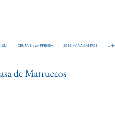
CIÓN INTERSERVICIOS
S
GABINETE DE IMAGEN
PUBLICACIONES
ACTIVIDADES Y PR
ENSA
CEUTA EN LA PRENSA
JOSÉ MARÍA CAMPOS
UNA
casa de Marruecos