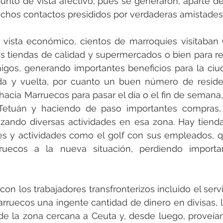
nto de vista afectivo, pues se generaron, aparte de 
uchos contactos presididos por verdaderas amistades
vista económico, cientos de marroquíes visitaban 
s tiendas de calidad y supermercados o bien para re
igos, generando importantes beneficios para la ciud
ida y vuelta, por cuanto un buen número de reside
 hacia Marruecos para pasar el día o el fin de semana
 Tetuán y haciendo de paso importantes compras
izando diversas actividades en esa zona. Hay tiendas
les y actividades como el golf con sus empleados, 
ruecos a la nueva situación, perdiendo importa
con los trabajadores transfronterizos incluido el serv
ruecos una ingente cantidad de dinero en divisas, l
de la zona cercana a Ceuta y, desde luego, proveían