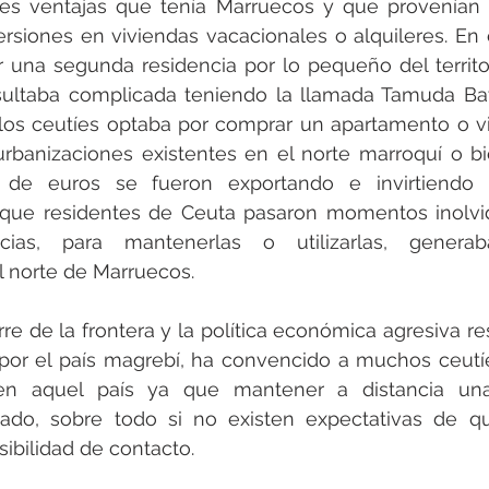
des ventajas que tenía Marruecos y que provenían 
ersiones en viviendas vacacionales o alquileres. En 
r una segunda residencia por lo pequeño del territor
sultaba complicada teniendo la llamada Tamuda Bay 
los ceutíes optaba por comprar un apartamento o vi
rbanizaciones existentes en el norte marroquí o bie
 de euros se fueron exportando e invirtiendo 
que residentes de Ceuta pasaron momentos inolvida
cias, para mantenerlas o utilizarlas, generaba
 norte de Marruecos.
rre de la frontera y la política económica agresiva re
or el país magrebí, ha convencido a muchos ceutíe
en aquel país ya que mantener a distancia una 
ado, sobre todo si no existen expectativas de que
ibilidad de contacto.